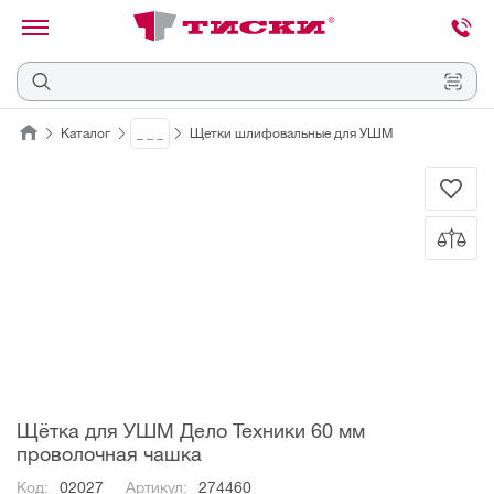
канировать
трихкод
Отмена
Каталог
_ _ _
Щетки шлифовальные для УШМ
Наведите
камеру
на
QR-
код
или
штрихкод,
расположенный
на
ценнике,
товаре
или
упаковке.
Щётка для УШМ Дело Техники 60 мм
проволочная чашка
Код:
02027
Артикул:
274460