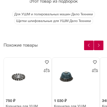
Этот товар из подборок
Для УШМ и полировальных машин Дело Техники
Щетки шлифовальные для УШМ Дело Техники
Похожие товары
750 ₽
1 030 ₽
34
Корщетка для УШМ
Корщетка для УШМ
Ко