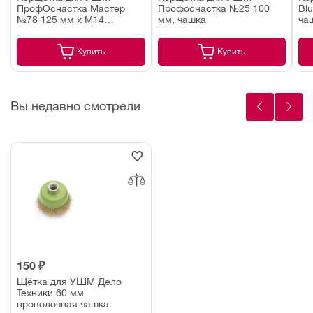
ПрофОснастка Мастер
Профоснастка №25 100
Bl
№78 125 мм х М14
мм, чашка
ча
жгутовая плоская
Купить
Купить
Вы недавно смотрели
150 ₽
Щётка для УШМ Дело
Техники 60 мм
проволочная чашка