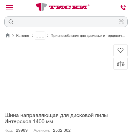
канировать
трихкод
Отмена
Каталог
_ _ _
Приспособления для дисковых и торцовочных пил
Наведите
камеру
на
QR-
код
или
штрихкод,
расположенный
на
ценнике,
товаре
или
упаковке.
Шина направляющая для дисковой пилы
Интерскол 1400 мм
Код:
29989
Артикул:
2502.002