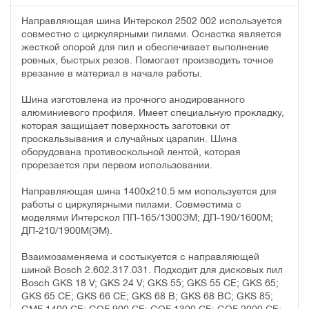
Направляющая шина Интерскол 2502 002 используется
совместно с циркулярными пилами. Оснастка является
жесткой опорой для пил и обеспечивает выполнение
ровных, быстрых резов. Помогает производить точное
врезание в материал в начале работы.
Шина изготовлена из прочного анодированного
алюминиевого профиля. Имеет специальную прокладку,
которая защищает поверхность заготовки от
проскальзывания и случайных царапин. Шина
оборудована противоскольной лентой, которая
прорезается при первом использовании.
Направляющая шина 1400х210.5 мм используется для
работы с циркулярными пилами. Совместима с
моделями Интерскол ПП-165/1300ЭМ; ДП-190/1600М;
ДП-210/1900М(ЭМ).
Взаимозаменяема и состыкуется с направляющей
шиной Bosch 2.602.317.031. Подходит для дисковых пил
Bosch GKS 18 V; GKS 24 V; GKS 55; GKS 55 CE; GKS 65;
GKS 65 CE; GKS 66 CE; GKS 68 B; GKS 68 BC; GKS 85;
GMF 1400 CE; GOF 900 CE; GOF 1300 CE; GOF 2000 CE;