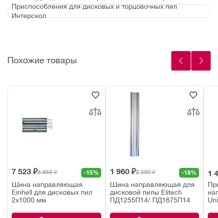
Приспособления для дисковых и торцовочных пил
Интерскол
Похожие товары
7 523 ₽
1 960 ₽
8 850 ₽
2 390 ₽
-15%
-18%
1 
Шина направляющая
Шина направляющая для
Пр
Einhell для дисковых пил
дисковой пилы Elitech
на
2х1000 мм
ПД1255П14/ ПД1675П14
Un
мм