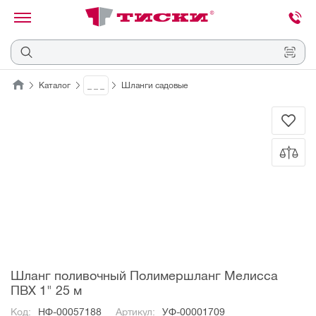
канировать
трихкод
Отмена
Каталог
_ _ _
Шланги садовые
Наведите
камеру
на
QR-
код
или
штрихкод,
расположенный
на
ценнике,
товаре
или
упаковке.
Шланг поливочный Полимершланг Мелисса
ПВХ 1" 25 м
Код:
НФ-00057188
Артикул:
УФ-00001709