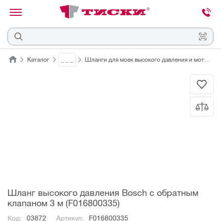
канировать
трихкод
Отмена
Каталог
_ _ _
Шланги для моек высокого давления и мотопомп
Наведите
камеру
на
QR-
код
или
штрихкод,
расположенный
на
ценнике,
товаре
или
упаковке.
Шланг высокого давления Bosch c обратным
клапаном 3 м (F016800335)
Код:
03872
Артикул:
F016800335