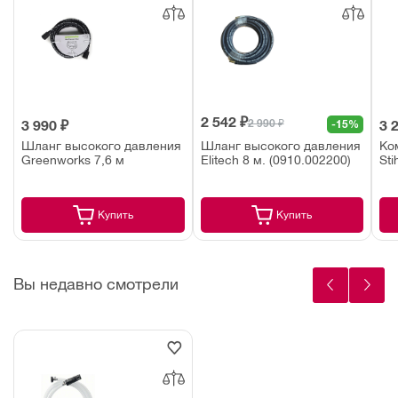
2 542 ₽
2 990 ₽
3 990 ₽
-15%
3 
Шланг высокого давления
Шланг высокого давления
Ко
Greenworks 7,6 м
Elitech 8 м. (0910.002200)
Sti
Купить
Купить
Вы недавно смотрели