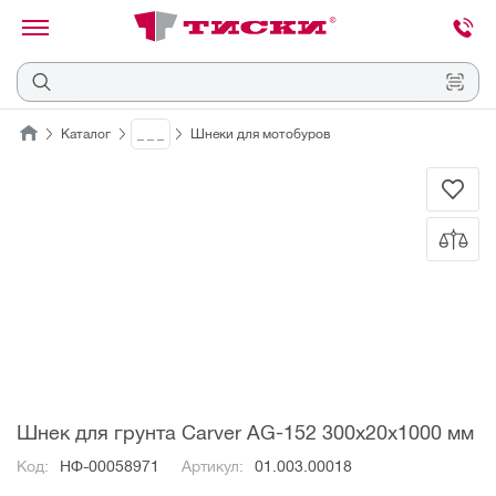
канировать
трихкод
Отмена
Каталог
_ _ _
Шнеки для мотобуров
Наведите
камеру
на
QR-
код
или
штрихкод,
расположенный
на
ценнике,
товаре
или
упаковке.
Шнек для грунта Carver AG-152 300х20х1000 мм
Код:
НФ-00058971
Артикул:
01.003.00018