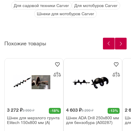
Для садовой техники Carver
Для мотобуров Carver
Шнеки для мотобуров Carver
Похожие товары
3 272 ₽
4 603 ₽
2 
3 990 ₽
5 290 ₽
-18%
-13%
Шнек для мерзлого грунта
Шнек ADA Drill 250х800 мм
Шн
Elitech 150х800 мм (А)
для бензобура (A00287)
дл