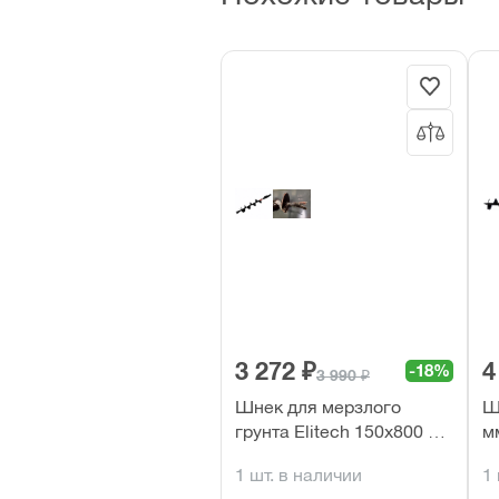
3 272 ₽
4
-18%
3 990 ₽
Шнек для мерзлого
Ш
грунта Elitech 150х800 мм
м
(А)
(
1 шт. в наличии
1