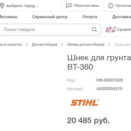
выбрать город...
Обратная связь
Организ
Магазины
Сервисный центр
Оплата
Доставк
0
Сравни
ы и оснастка
Для мотобуров
Шнеки для мотобуров
Шнек для 
Шнек для грунта 
ВТ-360
Код:
НФ-00051628
Артикул:
44000004215
20 485
руб.