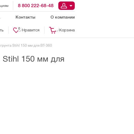
8 800 222-68-48
ациям
а
Контакты
О компании
0
ть
Нравится
Корзина
грунта Stihl 150 мм для ВТ-360
Stihl 150 мм для