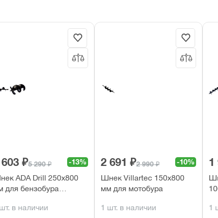
 603 ₽
2 691 ₽
1
-13%
-10%
5 290 ₽
2 990 ₽
нек ADA Drill 250х800
Шнек Villartec 150х800
Шн
м для бензобура
мм для мотобура
10
A00287)
 шт. в наличии
1 шт. в наличии
1 