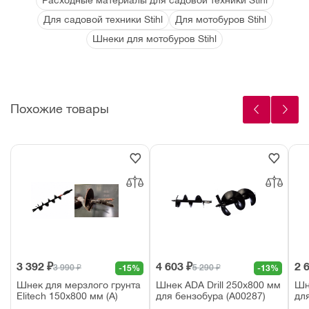
Расходные материалы для садовой техники Stihl
Для садовой техники Stihl
Для мотобуров Stihl
Шнеки для мотобуров Stihl
Похожие товары
3 392 ₽
4 603 ₽
2 
3 990 ₽
5 290 ₽
-15%
-13%
Шнек для мерзлого грунта
Шнек ADA Drill 250х800 мм
Шн
Elitech 150х800 мм (А)
для бензобура (A00287)
дл