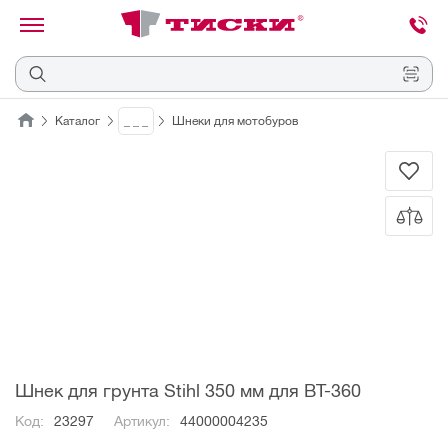
канировать
трихкод
Отмена
Каталог
_ _ _
Шнеки для мотобуров
Наведите
камеру
на
QR-
код
или
штрихкод,
расположенный
на
ценнике,
товаре
или
упаковке.
Шнек для грунта Stihl 350 мм для ВТ-360
Код:
23297
Артикул:
44000004235