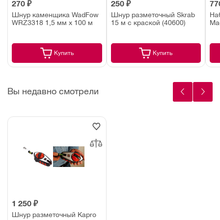
270 ₽
250 ₽
77
Шнур каменщика WadFow
Шнур разметочный Skrab
На
WRZ3318 1,5 мм х 100 м
15 м с краской (40600)
Ма
Купить
Купить
Вы недавно смотрели
1 250 ₽
Шнур разметочный Kapro