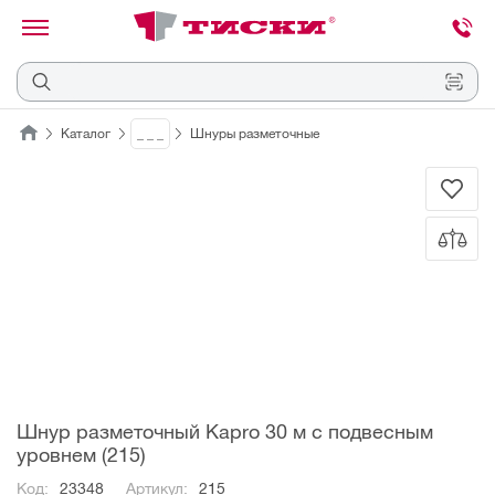
канировать
трихкод
Отмена
Каталог
_ _ _
Шнуры разметочные
Наведите
камеру
на
QR-
код
или
штрихкод,
расположенный
на
ценнике,
товаре
или
упаковке.
Шнур разметочный Kapro 30 м с подвесным
уровнем (215)
Код:
23348
Артикул:
215