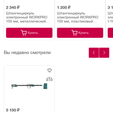
2 340 ₽
1 200 ₽
3 
Штангенциркуль
Штангенциркуль
Шт
электронный WORKPRO
электронный WORKPRO
эл
150 мм, металлический
150 мм, пластиковый
I-1
(WP266004)
(WP266001)
100
Купить
Купить
Вы недавно смотрели
5 150 ₽