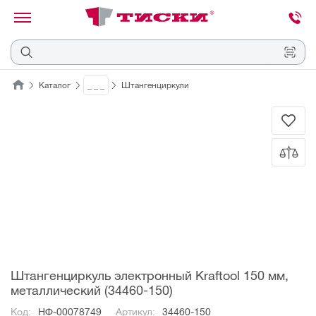
канировать
трихкод
Отмена
Каталог
_ _ _
Штангенциркули
Наведите
камеру
на
QR-
код
или
штрихкод,
расположенный
на
ценнике,
товаре
или
упаковке.
Штангенциркуль электронный Kraftool 150 мм,
металлический (34460-150)
Код:
НФ-00078749
Артикул:
34460-150