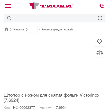
канировать
трихкод
Отмена
Каталог
_ _ _
Аксессуары для ножей
Наведите
камеру
на
QR-
код
или
штрихкод,
расположенный
на
ценнике,
товаре
или
упаковке.
Штопор с ножом для снятия фольги Victorinox
(7.6924)
Код:
НФ-00062377
Артикул:
7.6924