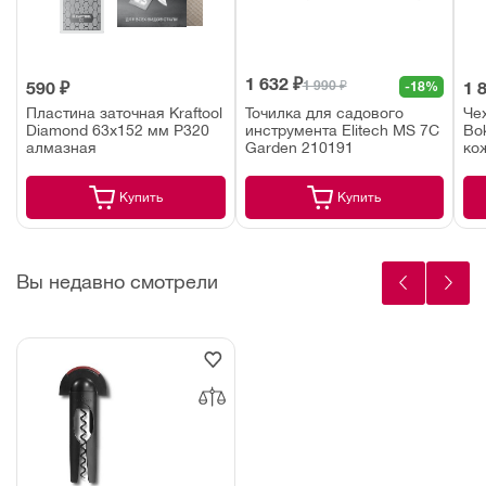
1 632 ₽
1 990 ₽
590 ₽
-18%
1 
Пластина заточная Kraftool
Точилка для садового
Че
Diamond 63х152 мм Р320
инструмента Elitech MS 7C
Bo
алмазная
Garden 210191
ко
Купить
Купить
Вы недавно смотрели