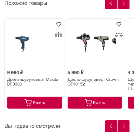
Похожие товары
9 990 ₽
5 990 ₽
4 
Дрель-шуруповерт Makita
Дрель-шуруповерт Crown
Шу
DF0300
CT10152
ги
Ш-
Купить
Купить
Вы недавно смотрели