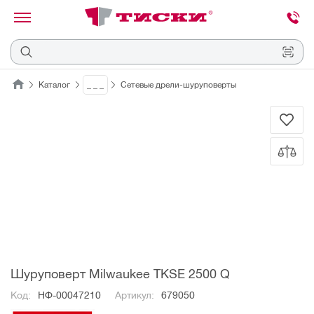
канировать
трихкод
Отмена
Каталог
_ _ _
Сетевые дрели-шуруповерты
Наведите
камеру
на
QR-
код
или
штрихкод,
расположенный
на
ценнике,
товаре
или
упаковке.
Шуруповерт Milwaukee TKSE 2500 Q
Код:
НФ-00047210
Артикул:
679050