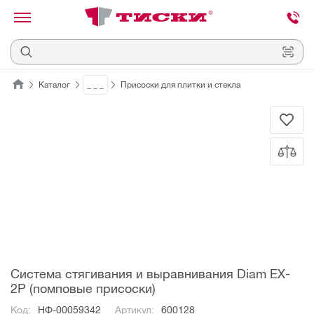
канировать
трихкод
Отмена
Каталог
_ _ _
Присоски для плитки и стекла
Наведите
камеру
на
QR-
код
или
штрихкод,
расположенный
на
ценнике,
товаре
или
упаковке.
Система стягивания и выравнивания Diam EX-
2P (помповые присоски)
Код:
НФ-00059342
Артикул:
600128