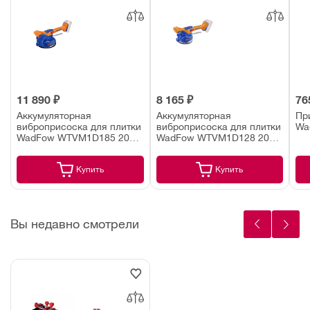
11 890 ₽
8 165 ₽
76
Аккумуляторная
Аккумуляторная
Пр
виброприсоска для плитки
виброприсоска для плитки
Wa
WadFow WTVM1D185 20В
WadFow WTVM1D128 20В
180 мм (1х2,0 Ач)
130 мм (1х2,0 Ач)
Купить
Купить
Вы недавно смотрели