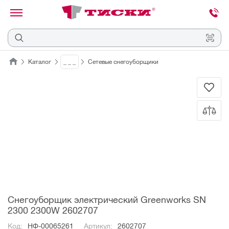
канировать
трихкод
Отмена
Каталог
_ _ _
Сетевые снегоуборщики
Наведите
камеру
на
QR-
код
или
штрихкод,
расположенный
на
ценнике,
товаре
или
упаковке.
Снегоуборщик электрический Greenworks SN
2300 2300W 2602707
Код:
НФ-00065261
Артикул:
2602707