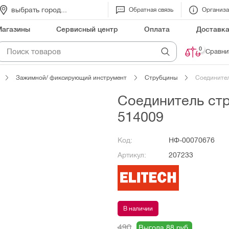
выбрать город...
Обратная связь
Организ
Магазины
Сервисный центр
Оплата
Доставк
0
Сравни
Зажимной/ фиксирующий инструмент
Струбцины
Соединител
Соединитель стр
514009
Код:
НФ-00070676
Артикул:
207233
В наличии
490
Выгода 88 руб.