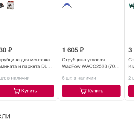
30 ₽
1 605 ₽
3
трубцина для монтажа
Струбцина угловая
Ст
амината и паркета DLT
WadFow WACC2528 (70
Kr
79000)
мм)
за
 шт. в наличии
6 шт. в наличии
2 
ал
Купить
Купить
ели