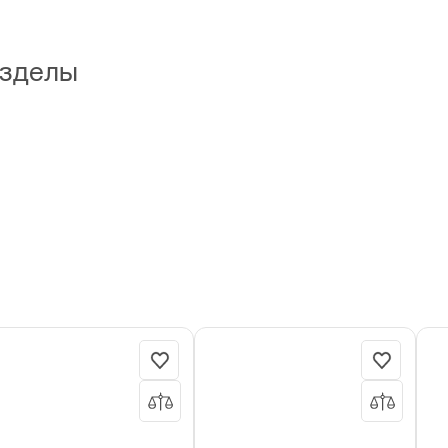
зделы
ки
Ящики
Кейсы для
Орга
ковые
металлические
инструментов