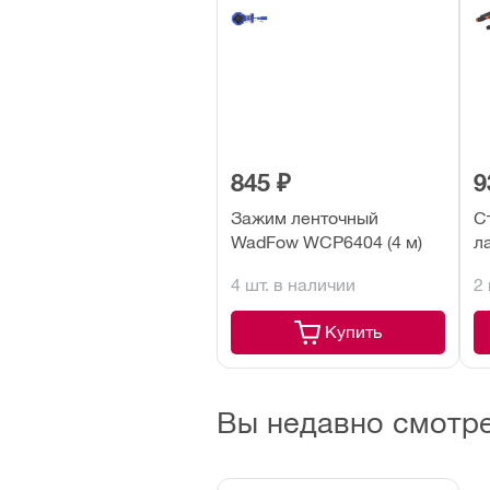
845 ₽
9
Зажим ленточный
С
WadFow WCP6404 (4 м)
л
(
4 шт. в наличии
2
Купить
Вы недавно смотр