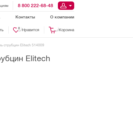
8 800 222-68-48
ациям
а
Контакты
О компании
0
ть
Нравится
Корзина
ь струбцин Elitech 514009
убцин Elitech