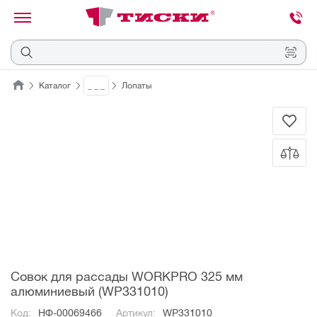
канировать
трихкод
Отмена
Каталог
_ _ _
Лопаты
Наведите
камеру
на
QR-
код
или
штрихкод,
расположенный
на
ценнике,
товаре
или
упаковке.
Совок для рассады WORKPRO 325 мм
алюминиевый (WP331010)
Код:
НФ-00069466
Артикул:
WP331010