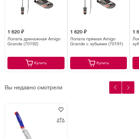
1 620 ₽
1 620 ₽
1 
Лопата дренажная Amigo
Лопата прямая Amigo
Ло
Grande (70192)
Grande с зубьями (70191)
зу
Купить
Купить
Вы недавно смотрели