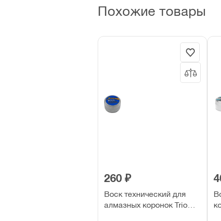
Похожие товары
260 ₽
4
Воск технический для
В
алмазных коронок Trio
к
Diamond 30 мл. (283100)
м