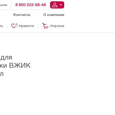
8 800 222-68-48
ациям
а
Контакты
О компании
0
ть
Нравится
Корзина
 для
тки ВЖИК
л