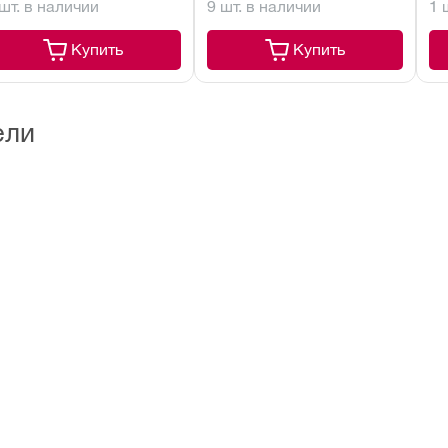
 шт. в наличии
9 шт. в наличии
1 
ВМ
Купить
Купить
ели