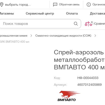
выбрать город...
Обратная связь
Организ
Магазины
Сервисный центр
Оплата
Доставк
0
Сравни
промышленная химия
Смазочно-охлаждающие жидкости (СОЖ)
ВЖИК ВМПАВТО 400 мл
Спрей-аэрозоль
металлообрабо
ВМПАВТО 400 м
Код:
НФ-00044033
Артикул:
4607012405869