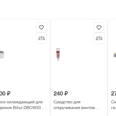
00 ₽
240 ₽
2
оск охлаждающий для
Средство для
См
оронок Bihui DBCW20 20
откручивания винтов
ге
л.
ВМПАВТО 30г туба
ме