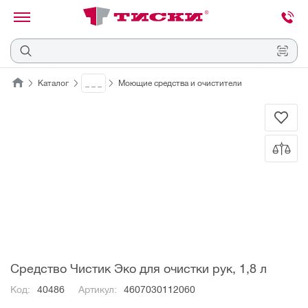
канировать
трихкод
Отмена
Каталог
_ _ _
Моющие средства и очистители
Наведите
камеру
на
QR-
код
или
штрихкод,
расположенный
на
ценнике,
товаре
или
упаковке.
Средство Чистик Эко для очистки рук, 1,8 л
Код:
40486
Артикул:
4607030112060