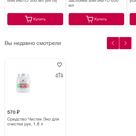
ВМПАВТО 500 мл (8418)
заслонки ВМПАВТО 650
ус
мл
Купить
Купить
Вы недавно смотрели
570 ₽
Средство Чистик Эко для
очистки рук, 1,8 л