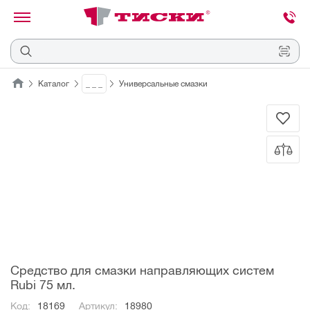
канировать
трихкод
Отмена
Каталог
_ _ _
Универсальные смазки
Наведите
камеру
на
QR-
код
или
штрихкод,
расположенный
на
ценнике,
товаре
или
упаковке.
Средство для смазки направляющих систем
Rubi 75 мл.
Код:
18169
Артикул:
18980