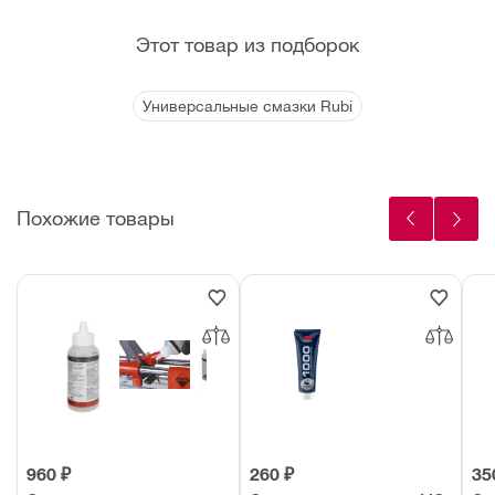
Этот товар из подборок
Универсальные смазки Rubi
Похожие товары
960 ₽
260 ₽
35