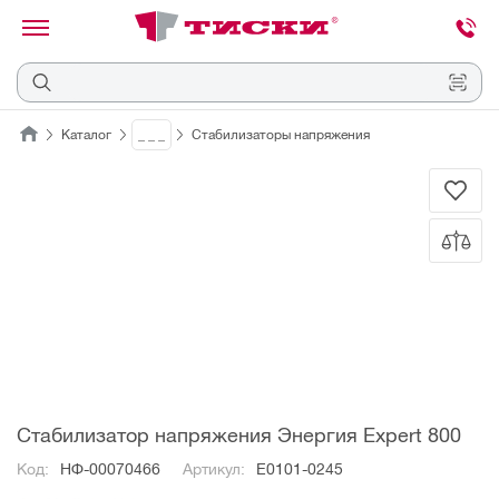
канировать
трихкод
Отмена
Каталог
_ _ _
Стабилизаторы напряжения
Наведите
камеру
на
QR-
код
или
штрихкод,
расположенный
на
ценнике,
товаре
или
упаковке.
Стабилизатор напряжения Энергия Expert 800
Код:
НФ-00070466
Артикул:
E0101-0245