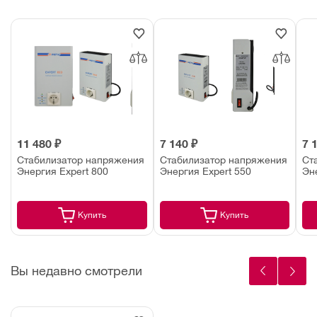
11 480 ₽
7 140 ₽
7 
Стабилизатор напряжения
Стабилизатор напряжения
Ст
Энергия Expert 800
Энергия Expert 550
Эн
Купить
Купить
Вы недавно смотрели