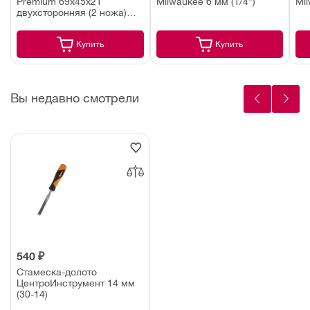
Premium 69x45x21
Milwaukee 6 мм (1/4")
Mil
двухсторонняя (2 ножа)
UTD0050
Купить
Купить
Вы недавно смотрели
540 ₽
Стамеска-долото
ЦентроИнструмент 14 мм
(30-14)