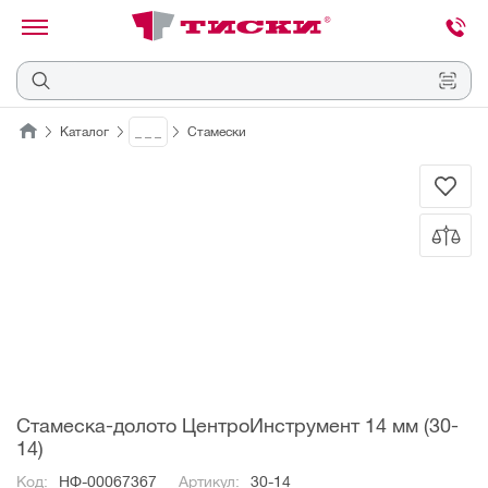
канировать
трихкод
Отмена
Каталог
_ _ _
Стамески
Наведите
камеру
на
QR-
код
или
штрихкод,
расположенный
на
ценнике,
товаре
или
упаковке.
Стамеска-долото ЦентроИнструмент 14 мм (30-
14)
Код:
НФ-00067367
Артикул:
30-14