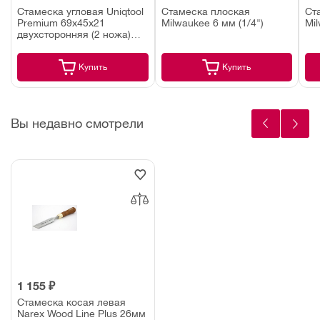
Стамеска угловая Uniqtool
Стамеска плоская
Ст
Premium 69x45x21
Milwaukee 6 мм (1/4")
Mil
двухсторонняя (2 ножа)
UTD0050
Купить
Купить
Вы недавно смотрели
1 155 ₽
Стамеска косая левая
Narex Wood Line Plus 26мм