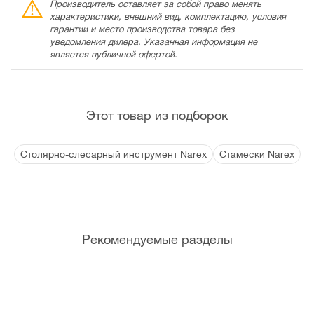
Производитель оставляет за собой право менять
характеристики, внешний вид, комплектацию, условия
гарантии и место производства товара без
уведомления дилера. Указанная информация не
является публичной офертой.
Этот товар из подборок
Столярно-слесарный инструмент Narex
Стамески Narex
Рекомендуемые разделы
Су
Ящ
Ящ
Кей
Орг
Ящ
мки
ики
ики
сы
ана
ики
для
пла
мет
для
йзе
с
инс
сти
алл
инс
ры
кол
тру
ков
иче
тру
еса
мен
ые
ски
мен
ми