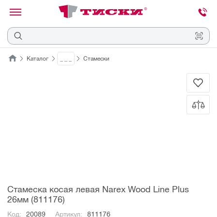
канировать
трихкод
Отмена
Каталог
_ _ _
Стамески
Наведите
камеру
на
QR-
код
или
штрихкод,
расположенный
на
ценнике,
товаре
или
упаковке.
Стамеска косая левая Narex Wood Line Plus
26мм (811176)
Код:
20089
Артикул:
811176