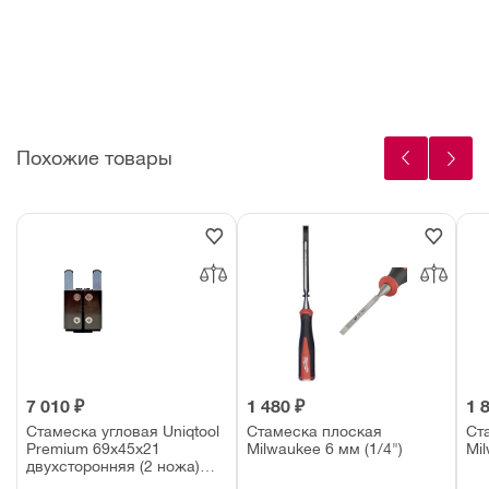
ки
Похожие товары
7 010 ₽
1 480 ₽
1 
Стамеска угловая Uniqtool
Стамеска плоская
Ст
Premium 69x45x21
Milwaukee 6 мм (1/4")
Mil
двухсторонняя (2 ножа)
UTD0050