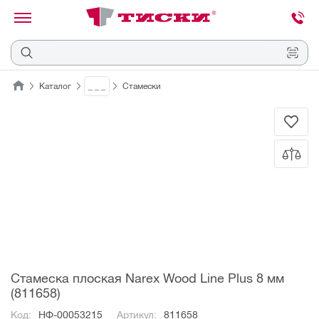
канировать
трихкод
Отмена
Каталог
_ _ _
Стамески
Наведите
камеру
на
QR-
код
или
штрихкод,
расположенный
на
ценнике,
товаре
или
упаковке.
Стамеска плоская Narex Wood Line Plus 8 мм
(811658)
Код:
НФ-00053215
Артикул:
811658