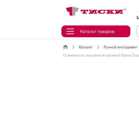
канировать
трихкод
Отмена
Каталог товаров
Каталог
Ручной инструмент
Наведите
Стамеска со скошенной кромкой Narex Supe
камеру
на
QR-
код
или
штрихкод,
расположенный
на
ценнике,
товаре
или
упаковке.