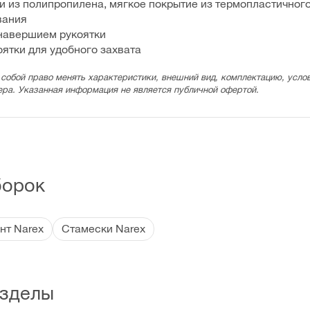
ки из полипропилена, мягкое покрытие из термопластичног
вания
 навершием рукоятки
оятки для удобного захвата
 собой право менять характеристики, внешний вид, комплектацию, услов
ера. Указанная информация не является публичной офертой.
борок
нт Narex
Стамески Narex
зделы