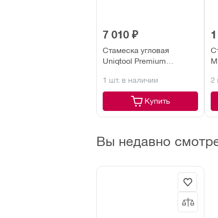
7 010 ₽
1
Стамеска угловая
С
Uniqtool Premium
M
69x45x21 двухсторонняя
1 шт. в наличии
2
(2 ножа) UTD0050
Купить
Вы недавно смотр