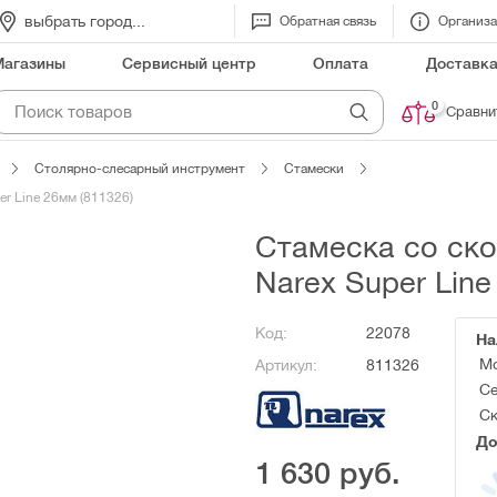
выбрать город...
Обратная связь
Организ
Магазины
Сервисный центр
Оплата
Доставк
0
Сравни
Столярно-слесарный инструмент
Стамески
r Line 26мм (811326)
Стамеска со ск
Narex Super Line
Код:
22078
На
Мо
Артикул:
811326
Се
Ск
До
1 630
руб.