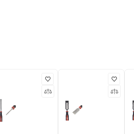
ки
Ящики
Кейсы для
Орга
ковые
металлические
инструментов