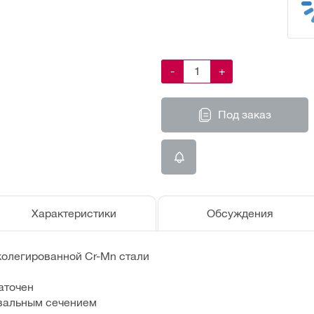
-
+
Под заказ
Характеристики
Обсуждения
колегированной Cr-Mn стали
аточен
овальным сечением