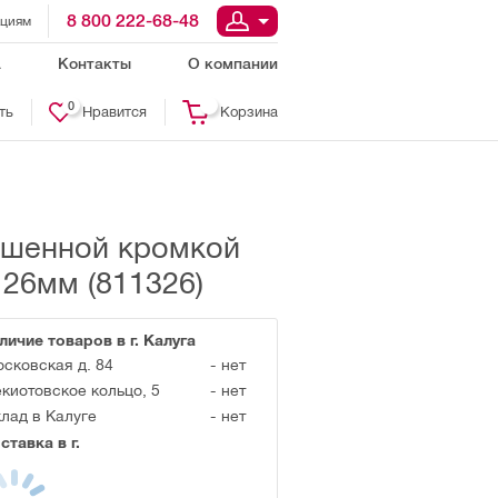
8 800 222-68-48
ациям
а
Контакты
О компании
0
ть
Нравится
Корзина
ошенной кромкой
 26мм (811326)
личие товаров в г. Калуга
сковская д. 84
-
нет
киотовское кольцо, 5
-
нет
лад в Калуге
-
нет
ставка в г.