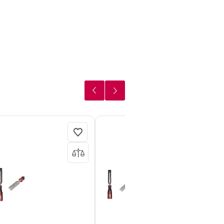
найзеры
Ящики с
колесами