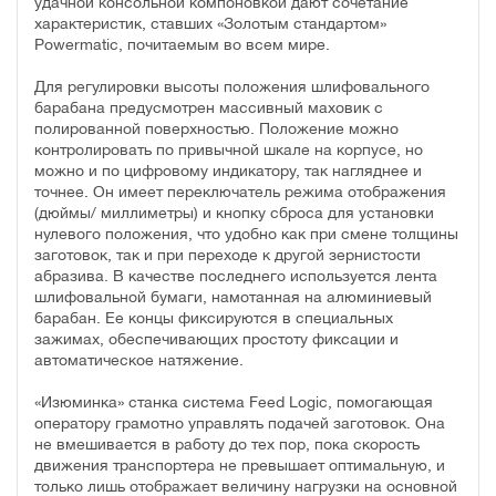
удачной консольной компоновкой дают сочетание
характеристик, ставших «Золотым стандартом»
Powermatic, почитаемым во всем мире.
Для регулировки высоты положения шлифовального
барабана предусмотрен массивный маховик с
полированной поверхностью. Положение можно
контролировать по привычной шкале на корпусе, но
можно и по цифровому индикатору, так нагляднее и
точнее. Он имеет переключатель режима отображения
(дюймы/ миллиметры) и кнопку сброса для установки
нулевого положения, что удобно как при смене толщины
заготовок, так и при переходе к другой зернистости
абразива. В качестве последнего используется лента
шлифовальной бумаги, намотанная на алюминиевый
барабан. Ее концы фиксируются в специальных
зажимах, обеспечивающих простоту фиксации и
автоматическое натяжение.
«Изюминка» станка система Feed Logic, помогающая
оператору грамотно управлять подачей заготовок. Она
не вмешивается в работу до тех пор, пока скорость
движения транспортера не превышает оптимальную, и
только лишь отображает величину нагрузки на основной