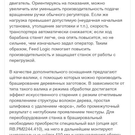
двигатель. Ориентируясь на показания, можно
увеличить или уменьшить производительность подачи
вращением ручки обычного регулятора. Если же
нагрузка превышает допустимую (неудачная начальная
установка, утолщение заготовки и т.п.), скорость
транспортера автоматически снижается; если ход
барабана станет легче, она опять повысится, но не
сильнее, чем изначально задал оператор. Таким
образом, Feed Logic помогает повысить
производительность и защищает станок от работы с
перегрузкой.
В качестве дополнительного оснащения предлагают
щётки-валики, с помощью которых можно производить
браширование деревянных заготовок. В зависимости от
типа такого валика и режима обработки достигается
эффект искусственного старения с резким отчетливым
проявлением структуры волокон дерева, простая
шлифовка с удалением «ворса», либо промежуточный
результат с неглубоким проявлением текстуры. Для
переоборудования станка в брашировальный
необходимо приобрести специальный вал (опция арт.
RB.PM2244.410), на него в дальнейшем монтируют
универсальные щётки 410 мм и устанавливают сборку