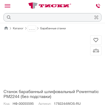
канировать
трихкод
Отмена
Каталог
_ _ _
Барабанные станки
Наведите
камеру
на
QR-
код
или
штрихкод,
расположенный
на
ценнике,
товаре
или
упаковке.
Станок барабанный шлифовальный Powermatic
PM2244 (без подставки)
Код:
НФ-00055595
Артикул:
1792244WOS-RU