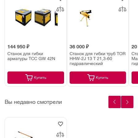
144 950 ₽
36 000 ₽
20
Станок для гибки
Станок для гибки труб TOR
Ст
арматуры ТСС GW 42N
HHW-2J 13 Т 21,3-60
Ма
гидравлический
ги
Купить
Купить
Вы недавно смотрели