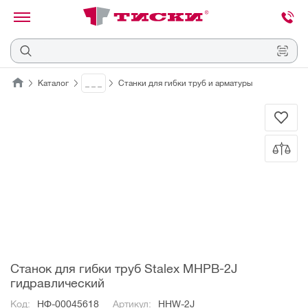
канировать
трихкод
Отмена
Каталог
_ _ _
Станки для гибки труб и арматуры
Наведите
камеру
на
QR-
код
или
штрихкод,
расположенный
на
ценнике,
товаре
или
упаковке.
Станок для гибки труб Stalex MHPB-2J
гидравлический
Код:
НФ-00045618
Артикул:
HHW-2J