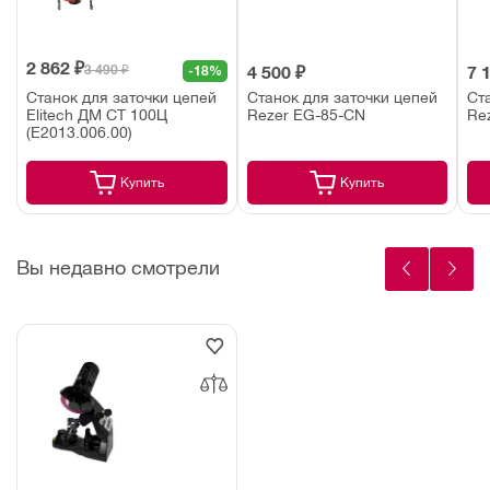
2 862 ₽
3 490 ₽
-18%
4 500 ₽
7 
Станок для заточки цепей
Станок для заточки цепей
Ст
Elitech ДМ СТ 100Ц
Rezer EG-85-CN
Re
(E2013.006.00)
Купить
Купить
Вы недавно смотрели