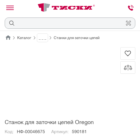
канировать
трихкод
Отмена
Каталог
_ _ _
Станки для заточки цепей
Наведите
камеру
на
QR-
код
или
штрихкод,
расположенный
на
ценнике,
товаре
или
упаковке.
Станок для заточки цепей Oregon
Код:
НФ-00046675
Артикул:
590181