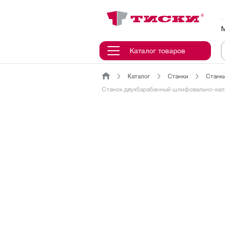
канировать
трихкод
Отмена
Каталог товаров
Каталог
Станки
Станк
Наведите
Станок двухбарабанный шлифовально-кал
камеру
на
QR-
код
или
штрихкод,
расположенный
на
ценнике,
товаре
или
упаковке.