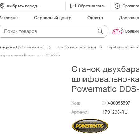
выбрать город...
Обратная связь
Организ
Магазины
Сервисный центр
Оплата
Доставк
0
Сравни
и деревообрабатывающие
Шлифовальные станки
Барабанные станк
ибровальный Powermatic DDS-225
Станок двухбар
шлифовально-к
Powermatic DDS
Код:
НФ-00055597
Артикул:
1791290-RU