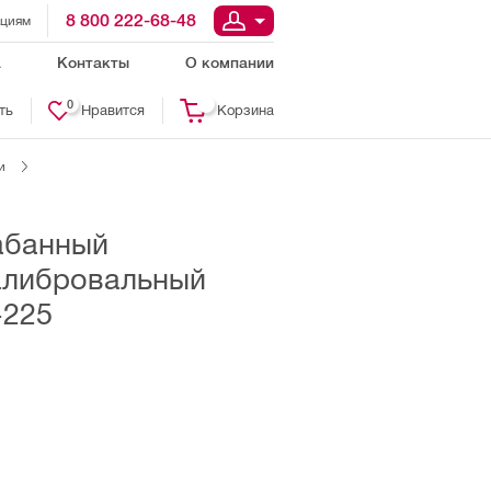
8 800 222-68-48
ациям
а
Контакты
О компании
0
ть
Нравится
Корзина
и
абанный
алибровальный
-225