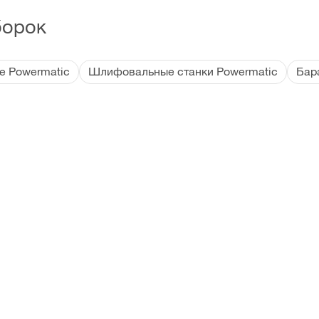
борок
е Powermatic
Шлифовальные станки Powermatic
Бар