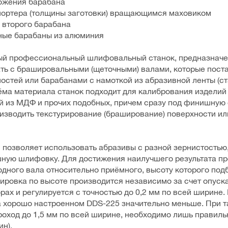
ожения барабана
спортера (толщины заготовки) вращающимся маховиком
ы второго барабана
ные барабаны из алюминия
ый профессиональный шлифовальный станок, предназначе
ть с брашировальными (щеточными) валами, которые пост
стей или барабанами с намоткой из абразивной ленты (ст
ма материала станок подходит для калибрования изделий 
й из МДФ и прочих подобных, причем сразу под финишную о
изводить текстурирование (браширование) поверхности 
 позволяет использовать абразивы с разной зернистостью, 
шную шлифовку. Для достижения наилучшего результата п
дного вала относительно приёмного, высоту которого под
лировка по высоте производится независимо за счет опуск
ах и регулируется с точностью до 0,2 мм по всей ширине.
хорошо настроенном DDS-225 значительно меньше. При та
роход до 1,5 мм по всей ширине, необходимо лишь правиль
ин).