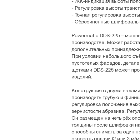
- ЖК-индикация высоты пол
- Регулировка высоты тран
- Точная регулировка высот
- Обрезиненные шлифоваль
Powermatic DDS-225 – мощн
производстве. Может работа
дополнительных принадлежно
При условии небольшого съё
пустотелых фасадов, детале
щетками DDS-225 может про
изделий.
Конструкция с двумя валами
производить грубую и фини
регулировка положения выхо
зернистости абразива. Регу
Он размещен на четырёх опор
толщины после шлифовки на 
способны снимать за один п
скорость подачи (2 или 3 м/м