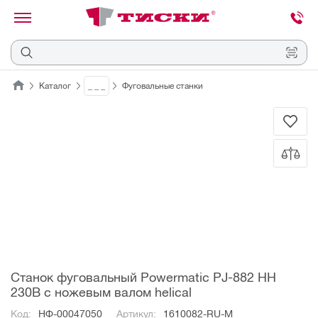
канировать
трихкод
Отмена
Каталог
_ _ _
Фуговальные станки
Наведите
камеру
на
QR-
код
или
штрихкод,
расположенный
на
ценнике,
товаре
или
упаковке.
Станок фуговальный Powermatic PJ-882 HH
230В с ножевым валом helical
Код:
НФ-00047050
Артикул:
1610082-RU-M