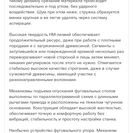
такому дизайну срезание материала происходит
последовательно и под углом, без ударного
воздействия. Шум при этом ниже, стружка образуется
менее крупная и ее легче удалять через систему
аспирации.
Высокая твердость HM-лезвий обеспечивает
продолжительный ресурс, даже при работе с плотными
породами и с загрязненной древесиной. Сегменты с
затупившейся или поврежденной кромкой несколько раз
переворачивают новой стороной и лишь затем меняют,
никаких регулировок после этого не нужно. Отмечается
стабильно высокое качество строгания, даже в случае
сучковатой древесины, имеющей участки с
разнонаправленными волокнами.
Механизмы подъема-опускания фуговальных столов
выполнены по параллелограммной схеме с длинными
рычагами привода и расположены на тяжелом чугунном
основании. Конструкция обладает высокой жесткостью,
обеспечивает точную и комфортную работу без
вибраций, стабильность и простоту настройки станка.
Необычно устройство фуговального упора. Механизм