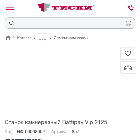
канировать
трихкод
Отмена
Каталог
_ _ _
Сетевые камнерезы
Наведите
камеру
на
QR-
код
или
штрихкод,
расположенный
на
ценнике,
товаре
или
упаковке.
Станок камнерезный Battipav Vip 2125
Код:
НФ-00068002
Артикул:
857