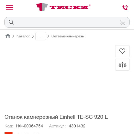
канировать
трихкод
Отмена
Каталог
_ _ _
Сетевые камнерезы
Наведите
камеру
на
QR-
код
или
штрихкод,
расположенный
на
ценнике,
товаре
или
упаковке.
Станок камнерезный Einhell TE-SC 920 L
Код:
НФ-00064754
Артикул:
4301432