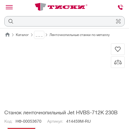
канировать
трихкод
Отмена
Каталог
_ _ _
Ленточнопильные станки по металлу
Наведите
камеру
на
QR-
код
или
штрихкод,
расположенный
на
ценнике,
товаре
или
упаковке.
Станок ленточнопильный Jet HVBS-712K 230В
Код:
НФ-00053670
Артикул:
414459M-RU