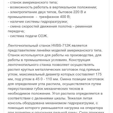
- станок американского типа;
- возможность работать в вертикальном положении;
- электропитание двух типов, бытовое 220 В и
промышленное - трехфазное 400 В;
- наличие системы гидроразгрузки;
- смена скоростей движения полотна – ременная
передача;
- система подачи СОЖ.
Ленточнопильный станок HVBS-712K является
представителем линейки моделей американского типа.
Станок используется для работы на производстве, для
работы в промышленных условиях. Конструкция
ленточнопильного станка позволяет осуществлять
распил круглых металлических заготовок под прямым
углом, максимальный диаметр которых составляет 175
мм, под углом в 45 0 - 110 мм. Смена позиции заготовок
для определения угла распила, осуществляется путем
переустановки губок механических тисков в
необходимое положение. Угол распила определяется в
соответствии с делениями шкалы. Тяжелая литая
консоль оборудована механизмом гидроразгрузки, с
помощью которого уменьшается нагрузка на оператора
при поднятии и опускании пильной рамы. Сила прижима