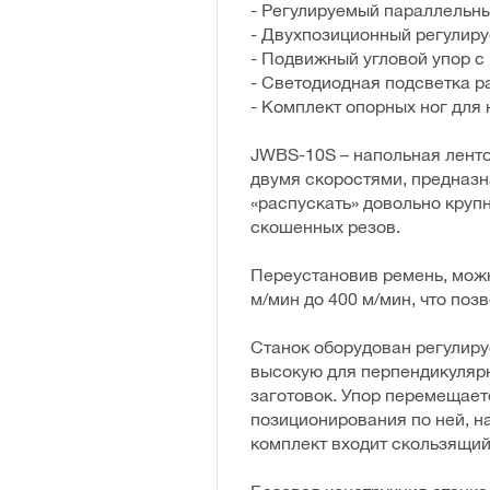
- Регулируемый параллельн
- Двухпозиционный регулир
- Подвижный угловой упор с
- Светодиодная подсветка р
- Комплект опорных ног для
JWBS-10S – напольная лент
двумя скоростями, предназн
«распускать» довольно круп
скошенных резов.
Переустановив ремень, можн
м/мин до 400 м/мин, что поз
Станок оборудован регулир
высокую для перпендикулярн
заготовок. Упор перемещае
позиционирования по ней, на
комплект входит скользящий