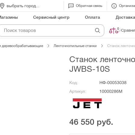
выбрать город...
Обратная связь
Организ
Магазины
Сервисный центр
Оплата
Доставк
0
Сравни
и деревообрабатывающие
Ленточнопильные станки
Станок ленточн
Станок ленточно
JWBS-10S
Код:
НФ-00053038
Артикул:
10000286M
46 550
руб.