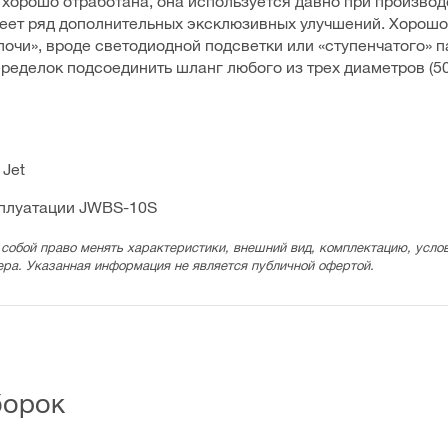
 хорошо отработана, она используется давно при произво
имеет ряд дополнительных эксклюзивных улучшений. Хорош
очи», вроде светодиодной подсветки или «ступенчатого» п
еделок подсоединить шланг любого из трех диаметров (50,
Jet
сплуатации JWBS-10S
 собой право менять характеристики, внешний вид, комплектацию, услов
ера. Указанная информация не является публичной офертой.
борок