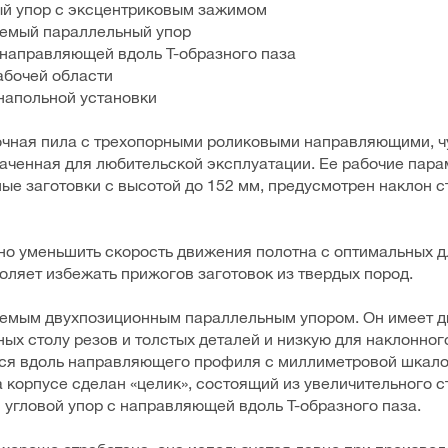
ый упор с эксцентриковым зажимом
уемый параллельный упор
 направляющей вдоль Т-образного паза
абочей области
 напольной установки
очная пила с трехопорными роликовыми направляющими, ч
аченная для любительской эксплуатации. Ее рабочие пар
ные заготовки с высотой до 152 мм, предусмотрен наклон 
о уменьшить скорость движения полотна с оптимальных д
воляет избежать прижогов заготовок из твердых пород.
уемым двухпозиционным параллельным упором. Он имеет д
ых столу резов и толстых деталей и низкую для наклонног
тся вдоль направляющего профиля с миллиметровой шкалой
 корпусе сделан «целик», состоящий из увеличительного ст
 угловой упор с направляющей вдоль Т-образного паза.