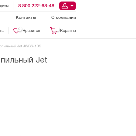
8 800 222-68-48
ациям
а
Контакты
О компании
0
ть
Нравится
Корзина
опильный Jet JWBS-10S
пильный Jet