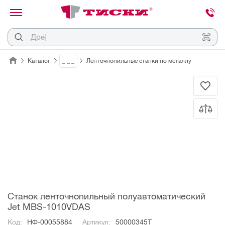
канировать
трихкод
Отмена
.
Д
р
е
л
ь
|
Каталог
_ _ _
Ленточнопильные станки по металлу
Наведите
камеру
на
QR-
код
или
штрихкод,
расположенный
на
ценнике,
товаре
или
упаковке.
Станок ленточнопильный полуавтоматический
Jet MBS-1010VDAS
Код:
НФ-00055884
Артикул:
50000345T