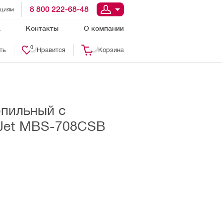
8 800 222-68-48
ациям
а
Контакты
О компании
0
ть
Нравится
Корзина
опильный с
 Jet MBS-708CSB