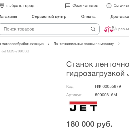
выбрать город...
Обратная связь
Организ
Магазины
Сервисный центр
Оплата
Доставк
0
Сравни
и металлообрабатывающие
Ленточнопильные станки по металлу
й Jet MBS-708CSB
Станок ленточн
гидрозагрузкой
Код:
НФ-00055879
Артикул:
50000316M
180 000
руб.