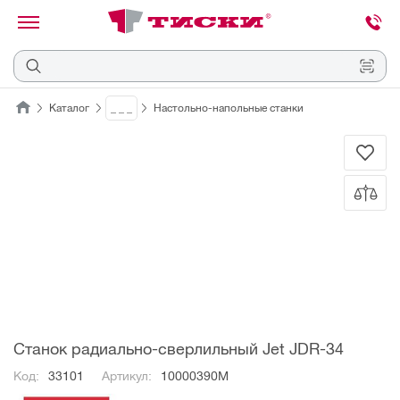
канировать
трихкод
Отмена
Каталог
_ _ _
Настольно-напольные станки
Наведите
камеру
на
QR-
код
или
штрихкод,
расположенный
на
ценнике,
товаре
или
упаковке.
Станок радиально-сверлильный Jet JDR-34
Код:
33101
Артикул:
10000390M