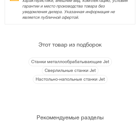
характеристики, внешний вид, комплектацию, условия
гарантии и место производства товара без
уведомления дилера. Указанная информация не
является публичной офертой.
Этот товар из подборок
Станки металлообрабатывающие Jet
Сверлильные станки Jet
Настольно-напольные станки Jet
Рекомендуемые разделы
Ти
От
Кл
Св
Св
За
За
ск
ве
юч
ер
ер
щи
щи
и
рт
и
ла
ли
тн
тн
ки
по
ль
ые
ые