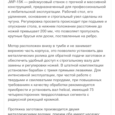
JWP-15K — рейсмусовый станок с прочной и массивной
конструкцией, предназначенный для профессиональной
и любительской эксплуатации. Рабочий стол, его
удлинения, основание и строгальный узел сделаны из
чугуна. Регулировка просвета происходит при подъеме и
опускании стола, в нижнем положении расстояние до
ножей превышает 200 мм, что позволяет пропускать
крупные брусья или доски, поставленные на ребро.
Мотор расположен внизу в тумбе и не занимает
верхнюю часть корпуса, это позволило установить два
металлических ролика для обратной подачи заготовок и
обеспечить удобный доступ к строгальному валу для
замены и регулировки ножей. В штатной комплектации
установлен барабан с тремя прямыми лезвиями. Для
интенсивной эксплуатации, при частой работе с
твердыми и свилеватыми породами, при повышенных
требованиях к качеству обработки рекомендуется
приобрести и установить вал helical, имеющий 75
четырехсторонних твердосплавных сегмента с
радиусной режущей кромкой.
Протяжка заготовок производится двумя
металлическими валами, причем оба имеют насечку: