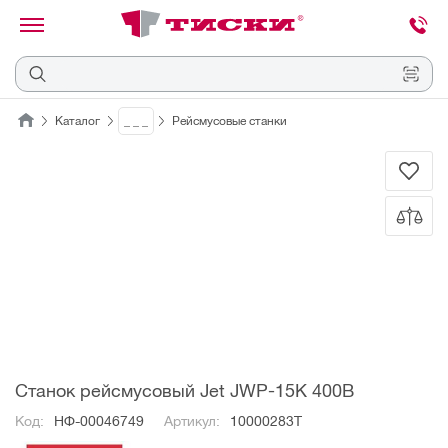
канировать
трихкод
Отмена
Каталог
_ _ _
Рейсмусовые станки
Наведите
камеру
на
QR-
код
или
штрихкод,
расположенный
на
ценнике,
товаре
или
упаковке.
Станок рейсмусовый Jet JWP-15K 400В
Код:
НФ-00046749
Артикул:
10000283T