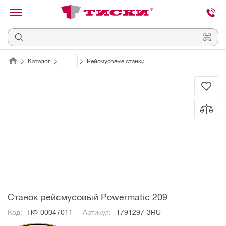
канировать
трихкод
Отмена
Каталог
_ _ _
Рейсмусовые станки
Наведите
камеру
на
QR-
код
или
штрихкод,
расположенный
на
ценнике,
товаре
или
упаковке.
Станок рейсмусовый Powermatic 209
Код:
НФ-00047011
Артикул:
1791297-3RU