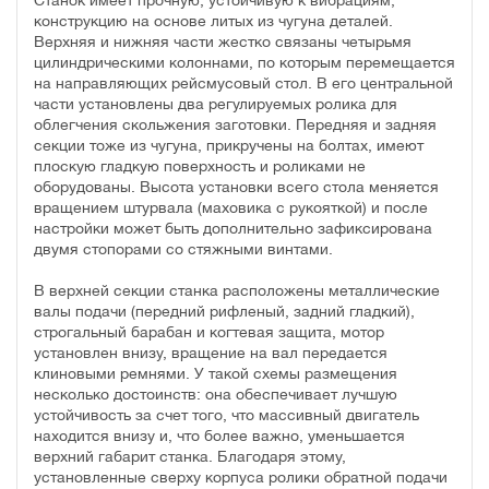
Станок имеет прочную, устойчивую к вибрациям,
конструкцию на основе литых из чугуна деталей.
Верхняя и нижняя части жестко связаны четырьмя
цилиндрическими колоннами, по которым перемещается
на направляющих рейсмусовый стол. В его центральной
части установлены два регулируемых ролика для
облегчения скольжения заготовки. Передняя и задняя
секции тоже из чугуна, прикручены на болтах, имеют
плоскую гладкую поверхность и роликами не
оборудованы. Высота установки всего стола меняется
вращением штурвала (маховика с рукояткой) и после
настройки может быть дополнительно зафиксирована
двумя стопорами со стяжными винтами.
В верхней секции станка расположены металлические
валы подачи (передний рифленый, задний гладкий),
строгальный барабан и когтевая защита, мотор
установлен внизу, вращение на вал передается
клиновыми ремнями. У такой схемы размещения
несколько достоинств: она обеспечивает лучшую
устойчивость за счет того, что массивный двигатель
находится внизу и, что более важно, уменьшается
верхний габарит станка. Благодаря этому,
установленные сверху корпуса ролики обратной подачи