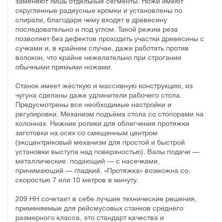
заменяют лишь отдельные сегменты. Ножи имеют
скругленные радиусные кромки и установлены по
спирали, благодаря чему входят в древесину
последовательно и под углом. Такой режим реза
позволяет без дефектов проходить участки древесины с
сучками и, в крайнем случае, даже работать против
волокон, что крайне нежелательно при строгании
обычными прямыми ножами.
Станок имеет жёсткую и массивную конструкцию, из
чугуна сделаны даже удлинители рабочего стола.
Предусмотрены все необходимые настройки и
регулировки. Механизм подъёма стола со стопорами на
колоннах. Нижние ролики для облегчения протяжки
заготовки на осях со смещенным центром
(эксцентриковый механизм для простой и быстрой
установки выступа над поверхностью). Валы подачи —
металлические: подающий — с насечками,
принимающий — гладкий. «Протяжка» возможна со
скоростью 7 или 10 метров в минуту.
209 HH сочетает в себе лучшие технические решения,
применяемые для рейсмусовых станков среднего
размерного класса, это стандарт качества и