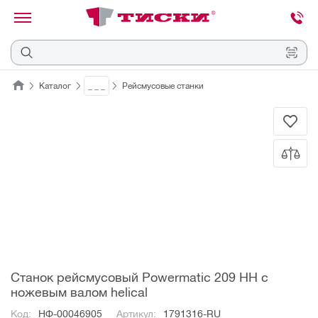
канировать
трихкод
Отмена
Каталог
_ _ _
Рейсмусовые станки
Наведите
камеру
на
QR-
код
или
штрихкод,
расположенный
на
ценнике,
товаре
или
упаковке.
Станок рейсмусовый Powermatic 209 HH с
ножевым валом helical
Код:
НФ-00046905
Артикул:
1791316-RU