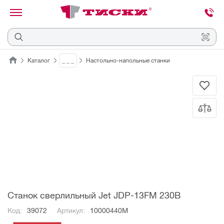
канировать
трихкод
Отмена
Каталог
_ _ _
Настольно-напольные станки
Наведите
камеру
на
QR-
код
или
штрихкод,
расположенный
на
ценнике,
товаре
или
упаковке.
Станок сверлильный Jet JDP-13FM 230В
Код:
39072
Артикул:
10000440M