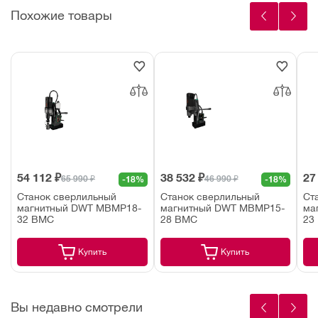
Похожие товары
54 112 ₽
38 532 ₽
27
65 990 ₽
46 990 ₽
-18%
-18%
Станок сверлильный
Станок сверлильный
Ст
магнитный DWT MBMP18-
магнитный DWT MBMP15-
ма
32 BMC
28 BMC
23
Купить
Купить
Вы недавно смотрели