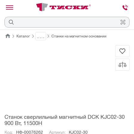
канировать
трихкод
Отмена
Каталог
_ _ _
Станки на магнитном основании
Наведите
камеру
на
QR-
код
или
штрихкод,
расположенный
на
ценнике,
товаре
или
упаковке.
Станок сверлильный магнитный DCK KJC02-30
900 Вт, 11500Н
Код:
НФ-00076262
Артикул:
KJC02-30