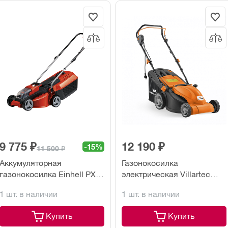
9 775 ₽
12 190 ₽
-15%
11 500 ₽
Аккумуляторная
Газонокосилка
газонокосилка Einhell PXC
электрическая Villartec
GE-CM 18/30 (без акк. и з/
ME1438
1 шт. в наличии
1 шт. в наличии
у)
Купить
Купить