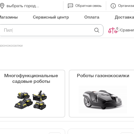
выбрать город...
Обратная связь
Организ
Магазины
Сервисный центр
Оплата
Доставк
0
.
П
и
л
а
ц
е
п
|
Сравни
азонокосилки
Многофункциональные
Роботы газонокосилки
садовые роботы