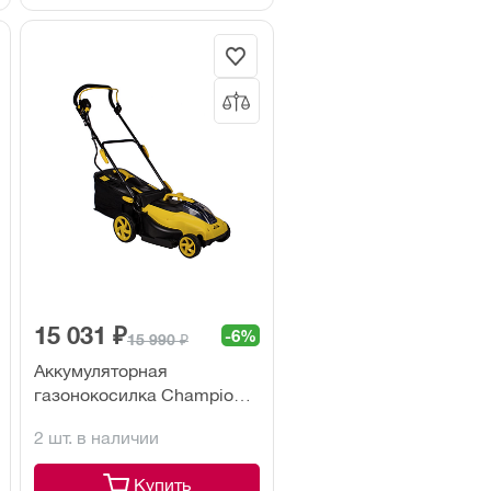
15 031 ₽
-6%
15 990 ₽
Аккумуляторная
газонокосилка Champion
EMB400 (без акк. и з/у)
2 шт. в наличии
Купить