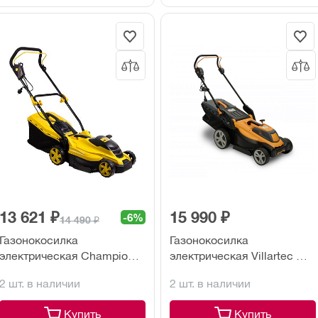
13 621 ₽
15 990 ₽
-6%
14 490 ₽
Газонокосилка
Газонокосилка
электрическая Champion
электрическая Villartec ME
EM3616
1843
2 шт. в наличии
2 шт. в наличии
Купить
Купить