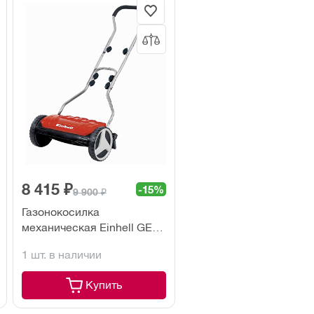
8 415 ₽
-15%
9 900 ₽
Газонокосилка
механическая Einhell GE-
HM 38 S-F
1 шт. в наличии
Купить