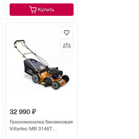
Купить
32 990 ₽
Газонокосилка бензиновая
Villartec MB 3146T
самоходная