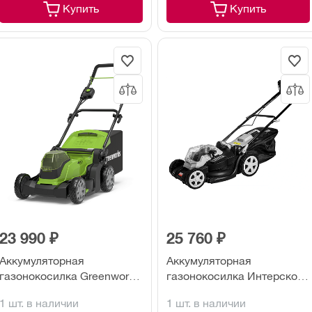
Купить
Купить
23 990 ₽
25 760 ₽
Аккумуляторная
Аккумуляторная
газонокосилка Greenworks
газонокосилка Интерскол
G24X2LM41 (без акк. и з/у)
ГКА-40/36В (2х4,0 Ач)
1 шт. в наличии
1 шт. в наличии
2512607