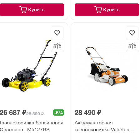
Купить
Купить
26 687 ₽
28 490 ₽
-6%
28 390 ₽
Газонокосилка бензиновая
Аккумуляторная
Champion LM5127BS
газонокосилка Villartec
MA4046 (без акк. и з/у)