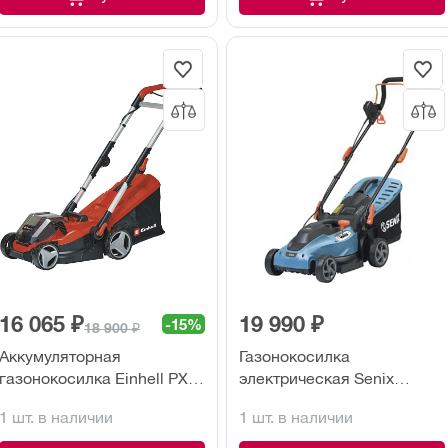
16 065 ₽
19 990 ₽
-15%
18 900 ₽
Аккумуляторная
Газонокосилка
газонокосилка Einhell PXC
электрическая Senix
GE-CM 36/34-1 (без акк. и
LPPE20-M-EU
1 шт. в наличии
1 шт. в наличии
з/у)