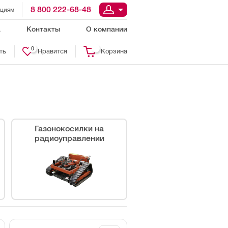
8 800 222-68-48
ациям
а
Контакты
О компании
0
ть
Нравится
Корзина
Газонокосилки на
радиоуправлении