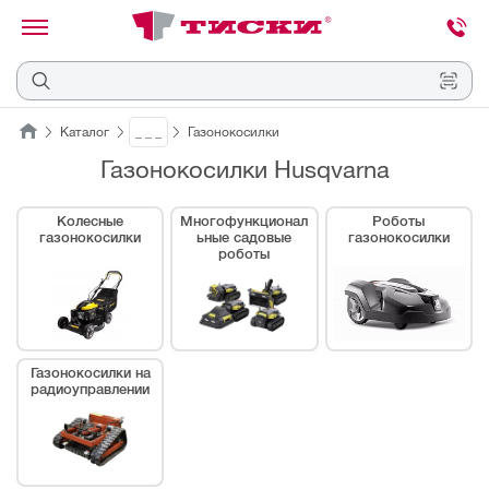
канировать
трихкод
Отмена
Каталог
_ _ _
Газонокосилки
Газонокосилки Husqvarna
Наведите
камеру
на
Колесные
Многофункционал
Роботы
QR-
газонокосилки
ьные садовые
газонокосилки
код
роботы
или
штрихкод,
расположенный
на
ценнике,
товаре
или
Газонокосилки на
упаковке.
радиоуправлении