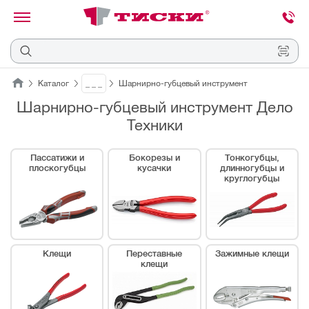
канировать
трихкод
Отмена
Каталог
_ _ _
Шарнирно-губцевый инструмент
Шарнирно-губцевый инструмент Дело
Наведите
Техники
камеру
на
QR-
код
Пассатижи и
Бокорезы и
Тонкогубцы,
или
плоскогубцы
кусачки
длинногубцы и
штрихкод,
круглогубцы
расположенный
на
ценнике,
товаре
или
упаковке.
Клещи
Переставные
Зажимные клещи
клещи