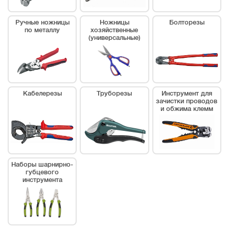
Ручные ножницы
Ножницы
Болторезы
по металлу
хозяйственные
(универсальные)
Кабелерезы
Труборезы
Инструмент для
зачистки проводов
и обжима клемм
Наборы шарнирно-
губцевого
инструмента