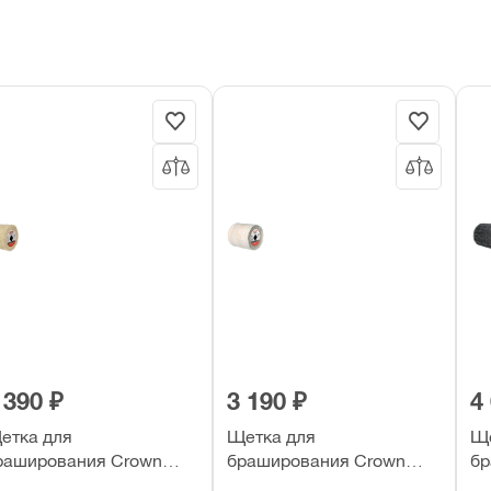
 390 ₽
3 190 ₽
4
етка для
Щетка для
Ще
раширования Crown
браширования Crown
бр
AQ-H110 холщовая
CAQ-C110 х/б ткань
CA