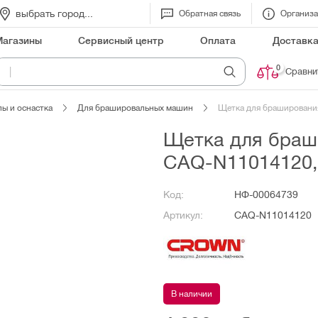
выбрать город...
Обратная связь
Организ
Магазины
Сервисный центр
Оплата
Доставк
0
.
Д
р
е
|
Сравни
ы и оснастка
Для брашировальных машин
Щетка для брашировани
Щетка для браш
CAQ-N11014120,
Код:
НФ-00064739
Артикул:
CAQ-N11014120
В наличии