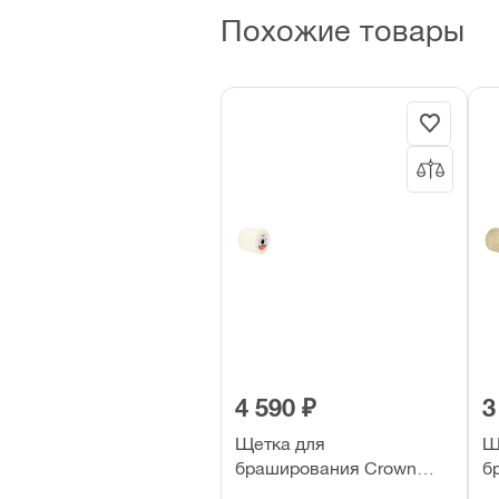
Похожие товары
4 590 ₽
3
Щетка для
Щ
браширования Crown
б
CAQ-L110 шерстяная
C