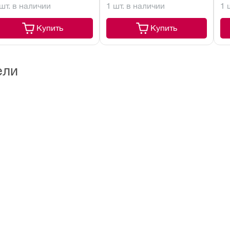
 шт. в наличии
1 шт. в наличии
1 
кань
Купить
Купить
ели