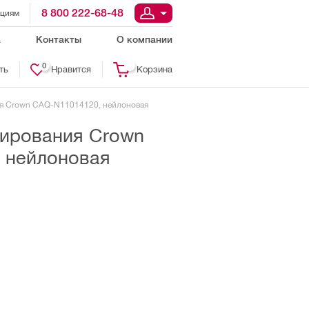
8 800 222-68-48
ациям
а
Контакты
О компании
0
ть
Нравится
Корзина
я Crown CAQ-N11014120, нейлоновая
ирования Crown
 нейлоновая