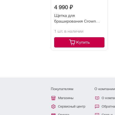
4 990 ₽
Щетка для
браширования Crown
CAQ-N11014120,
1 шт. в наличии
нейлоновая
Купить
Покупателям
О компании
Магазины
О компа
Сервисный центр
Обратна
Оплата
Статьи