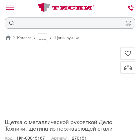
канировать
трихкод
Отмена
Каталог
_ _ _
Щетки ручные
Наведите
камеру
на
QR-
код
или
штрихкод,
расположенный
на
ценнике,
товаре
или
упаковке.
Щётка с металлической рукояткой Дело
Техники, щетина из нержавеющей стали
Код:
НФ-00045167
Артикул:
270151