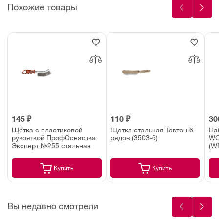
Похожие товары
145 ₽
110 ₽
30
Щётка с пластиковой
Щетка стальная Тевтон 6
На
рукояткой ПрофОснастка
рядов (3503-6)
WO
Эксперт №255 стальная
(W
Купить
Купить
Вы недавно смотрели