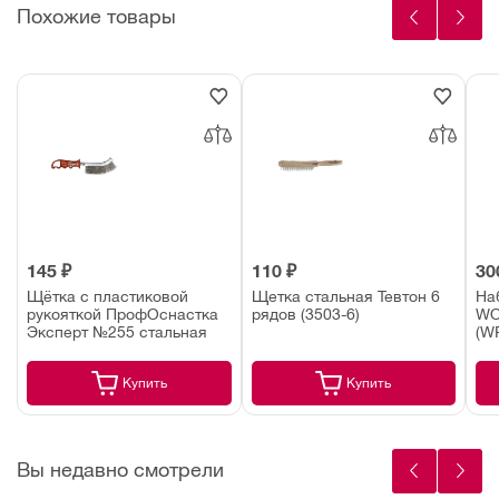
Похожие товары
145 ₽
110 ₽
30
Щётка с пластиковой
Щетка стальная Тевтон 6
На
рукояткой ПрофОснастка
рядов (3503-6)
WO
Эксперт №255 стальная
(W
Купить
Купить
Вы недавно смотрели