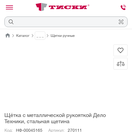
канировать
трихкод
Отмена
Каталог
_ _ _
Щетки ручные
Наведите
камеру
на
QR-
код
или
штрихкод,
расположенный
на
ценнике,
товаре
или
упаковке.
Щётка с металлической рукояткой Дело
Техники, стальная щетина
Код:
НФ-00045165
Артикул:
270111