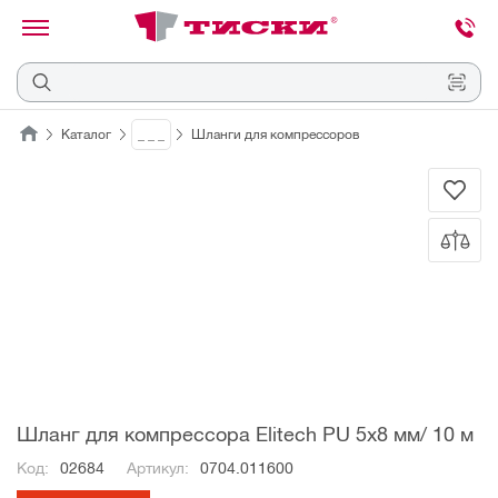
канировать
трихкод
Отмена
Каталог
_ _ _
Шланги для компрессоров
Наведите
камеру
на
QR-
код
или
штрихкод,
расположенный
на
ценнике,
товаре
или
упаковке.
Шланг для компрессора Elitech PU 5х8 мм/ 10 м
Код:
02684
Артикул:
0704.011600