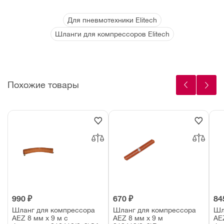
Для пневмотехники Elitech
Шланги для компрессоров Elitech
Похожие товары
990 ₽
670 ₽
84
Шланг для компрессора
Шланг для компрессора
Шл
AEZ 8 мм х 9 м с
AEZ 8 мм х 9 м
AEZ