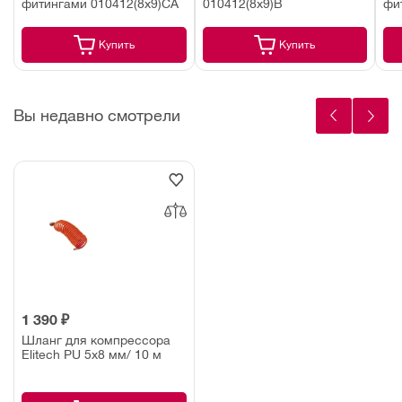
фитингами 010412(8х9)СA
010412(8х9)В
фи
Купить
Купить
Вы недавно смотрели
1 390 ₽
Шланг для компрессора
Elitech PU 5х8 мм/ 10 м