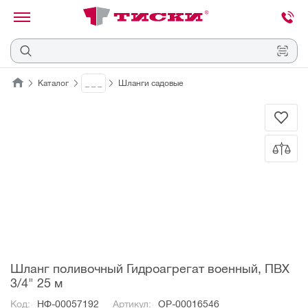
канировать
трихкод
Отмена
Каталог
_ _ _
Шланги садовые
Наведите
камеру
на
QR-
код
или
штрихкод,
расположенный
на
ценнике,
товаре
или
упаковке.
Шланг поливочный Гидроагрегат военный, ПВХ
3/4" 25 м
Код:
НФ-00057192
Артикул:
ОР-00016546