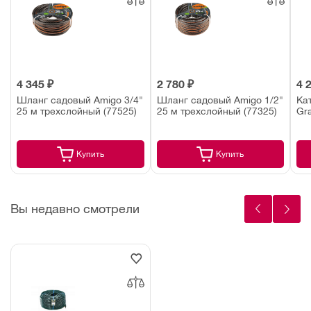
4 345 ₽
2 780 ₽
4 
Шланг садовый Amigo 3/4"
Шланг садовый Amigo 1/2"
Ка
25 м трехслойный (77525)
25 м трехслойный (77325)
Gr
Купить
Купить
Вы недавно смотрели