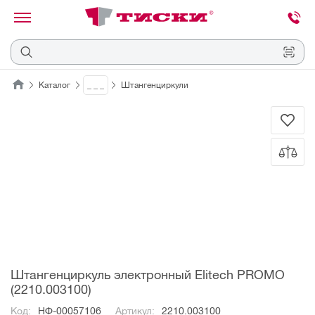
канировать
трихкод
Отмена
Каталог
_ _ _
Штангенциркули
Наведите
камеру
на
QR-
код
или
штрихкод,
расположенный
на
ценнике,
товаре
или
упаковке.
Штангенциркуль электронный Elitech PROMO
(2210.003100)
Код:
НФ-00057106
Артикул:
2210.003100