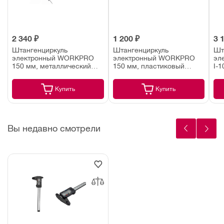
2 340 ₽
1 200 ₽
3 
Штангенциркуль
Штангенциркуль
Шт
электронный WORKPRO
электронный WORKPRO
эл
150 мм, металлический
150 мм, пластиковый
I-1
(WP266004)
(WP266001)
100
Купить
Купить
Вы недавно смотрели