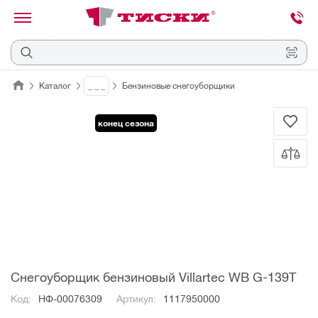
канировать
трихкод
Отмена
Каталог
_ _ _
Бензиновые снегоуборщики
Наведите
конец сезона
камеру
на
QR-
код
или
штрихкод,
расположенный
на
ценнике,
товаре
или
упаковке.
Снегоуборщик бензиновый Villartec WB G-139T
Код:
НФ-00076309
Артикул:
1117950000