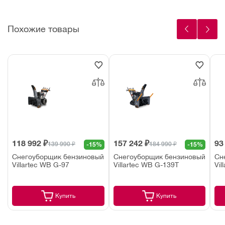
Похожие товары
118 992 ₽
157 242 ₽
93
139 990 ₽
184 990 ₽
-15%
-15%
Снегоуборщик бензиновый
Снегоуборщик бензиновый
Сн
Villartec WB G-97
Villartec WB G-139T
Vil
Купить
Купить