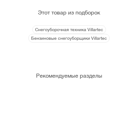
Этот товар из подборок
Снегоуборочная техника Villartec
Бензиновые снегоуборщики Villartec
Рекомендуемые разделы
Канист
Мотор
Фрикци
Болты
ры и
ные
онные
срезны
мерные
масла
кольца
е
емкост
для
(Штифт
и
садово
ы)
й
техники